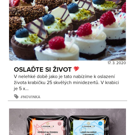
17. 3. 2020
OSLAĎTE SI ŽIVOT
V nelehké době jako je tato nabízíme k oslazení
života krabičku 25 skvělých minidezertů. V krabici
je 5 x…
NOVINKA