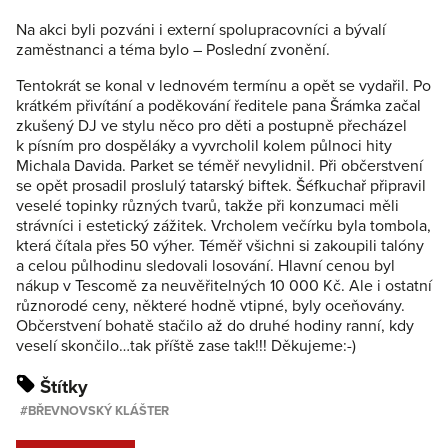
Na akci byli pozváni i externí spolupracovníci a bývalí
zaměstnanci a téma bylo – Poslední zvonění.
Tentokrát se konal v lednovém termínu a opět se vydařil. Po
krátkém přivítání a poděkování ředitele pana Šrámka začal
zkušený DJ ve stylu něco pro děti a postupně přecházel
k písním pro dospěláky a vyvrcholil kolem půlnoci hity
Michala Davida. Parket se téměř nevylidnil. Při občerstvení
se opět prosadil proslulý tatarský biftek. Šéfkuchař připravil
veselé topinky různých tvarů, takže při konzumaci měli
strávníci i estetický zážitek. Vrcholem večírku byla tombola,
která čítala přes 50 výher. Téměř všichni si zakoupili talóny
a celou půlhodinu sledovali losování. Hlavní cenou byl
nákup v Tescomě za neuvěřitelných 10 000 Kč. Ale i ostatní
různorodé ceny, některé hodně vtipné, byly oceňovány.
Občerstvení bohatě stačilo až do druhé hodiny ranní, kdy
veselí skončilo…tak příště zase tak!!! Děkujeme:-)
Štítky
BŘEVNOVSKÝ KLÁŠTER