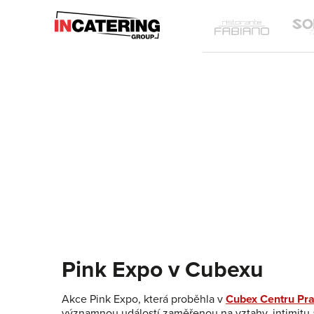
IN
Ristoran
Catering
Fabiano
Group
Pink Expo v Cubexu
Akce Pink Expo, která proběhla v
Cubex Centru Pr
významnou událostí zaměřenou na vztahy, intimitu a