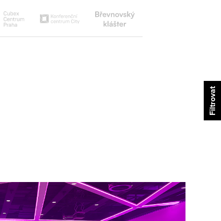
Břevnovský
Cubex
Konferenční
klášter
centrum
centrum
city