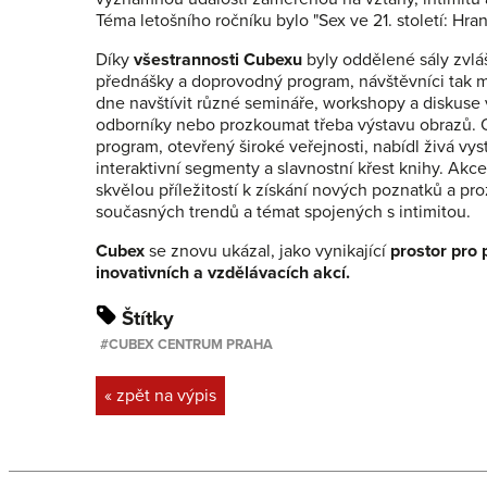
Téma letošního ročníku bylo "Sex ve 21. století: Hran
Díky
všestrannosti Cubexu
byly oddělené sály zvlá
přednášky a doprovodný program, návštěvníci tak 
dne navštívit různé semináře, workshopy a diskuse
odborníky nebo prozkoumat třeba výstavu obrazů.
program, otevřený široké veřejnosti, nabídl živá vys
interaktivní segmenty a slavnostní křest knihy. Akce
skvělou příležitostí k získání nových poznatků a p
současných trendů a témat spojených s intimitou.
Cubex
se znovu ukázal, jako vynikající
prostor pro 
inovativních a vzdělávacích akcí.
Štítky
CUBEX CENTRUM PRAHA
« zpět na výpis