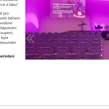
ice a tabu".
šť pro
mohli během
 vedené
«
 Odpolední
toupení,
 byla
rozkoumání
pořádání