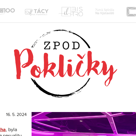
Nová
Il
te
Tácy
Sou100
Spirála
Bistro
na
Žižkov
Pankráci
16. 5. 2024
aha
, byla
 sexualitu.