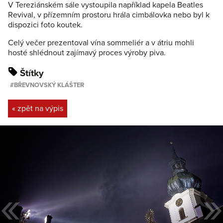
V Tereziánském sále vystoupila například kapela Beatles
Revival, v přízemním prostoru hrála cimbálovka nebo byl k
dispozici foto koutek.
Celý večer prezentoval vína sommeliér a v átriu mohli
hosté shlédnout zajímavý proces výroby piva.
Štítky
BŘEVNOVSKÝ KLÁŠTER
« zpět na výpis
«
»