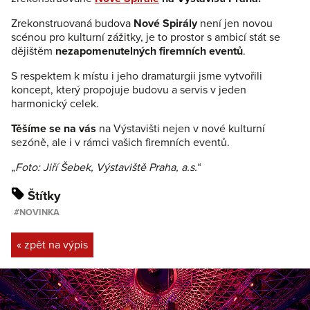
Zrekonstruovaná budova
Nové Spirály
není jen novou
scénou pro kulturní zážitky, je to prostor s ambicí stát se
dějištěm
nezapomenutelných firemních eventů
.
S respektem k místu i jeho dramaturgii jsme vytvořili
koncept, který propojuje budovu a servis v jeden
harmonický celek.
Těšíme se na vás
na Výstavišti nejen v nové kulturní
sezóně, ale i v rámci vašich firemních eventů.
Foto: Jiří Šebek, Výstaviště Praha, a.s.
Štítky
NOVINKA
« zpět na výpis