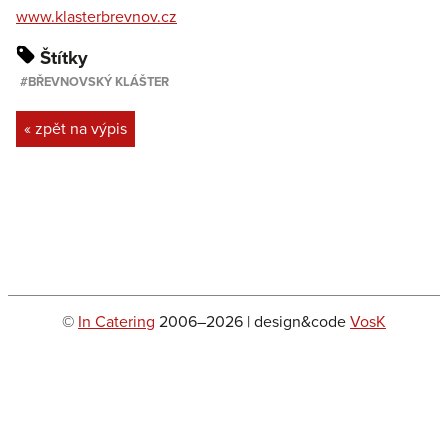
www.klasterbrevnov.cz
Štítky
BŘEVNOVSKÝ KLÁŠTER
« zpět na výpis
©
In Catering
2006–2026 | design&code
VosK