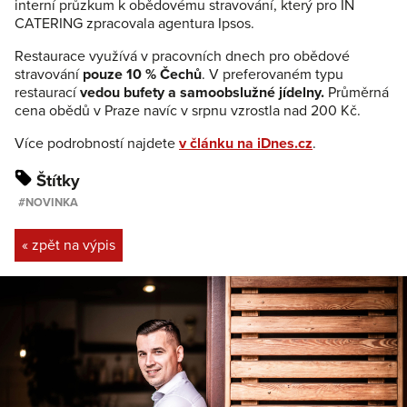
interní průzkum k obědovému stravování, který pro IN
CATERING zpracovala agentura Ipsos.
Restaurace využívá v pracovních dnech pro obědové
stravování
pouze 10 % Čechů
. V preferovaném typu
restaurací
vedou bufety a samoobslužné jídelny.
Průměrná
cena obědů v Praze navíc v srpnu vzrostla nad 200 Kč.
Více podrobností najdete
v článku na iDnes.cz
.
Štítky
NOVINKA
« zpět na výpis