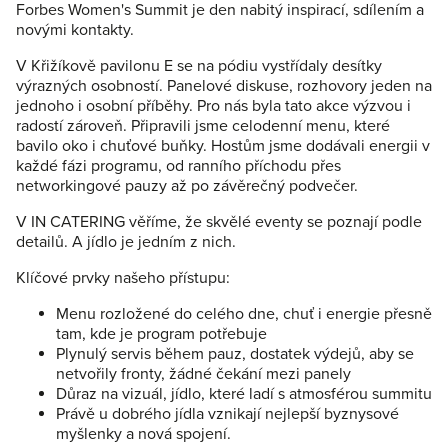
Forbes Women's Summit je den nabitý inspirací, sdílením a
novými kontakty.
V Křižíkově pavilonu E se na pódiu vystřídaly desítky
výrazných osobností. Panelové diskuse, rozhovory jeden na
jednoho i osobní příběhy. Pro nás byla tato akce výzvou i
radostí zároveň. Připravili jsme celodenní menu, které
bavilo oko i chuťové buňky. Hostům jsme dodávali energii v
každé fázi programu, od ranního příchodu přes
networkingové pauzy až po závěrečný podvečer.
V IN CATERING věříme, že skvělé eventy se poznají podle
detailů. A jídlo je jedním z nich.
Klíčové prvky našeho přístupu:
Menu rozložené do celého dne, chuť i energie přesně
tam, kde je program potřebuje
Plynulý servis během pauz, dostatek výdejů, aby se
netvořily fronty, žádné čekání mezi panely
Důraz na vizuál, jídlo, které ladí s atmosférou summitu
Právě u dobrého jídla vznikají nejlepší byznysové
myšlenky a nová spojení.