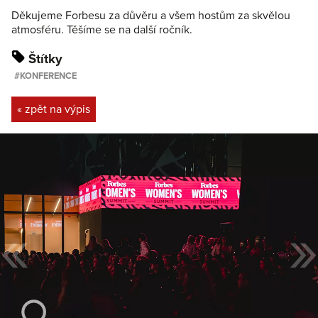
Děkujeme Forbesu za důvěru a všem hostům za skvělou
atmosféru. Těšíme se na další ročník.
Štítky
KONFERENCE
« zpět na výpis
«
»