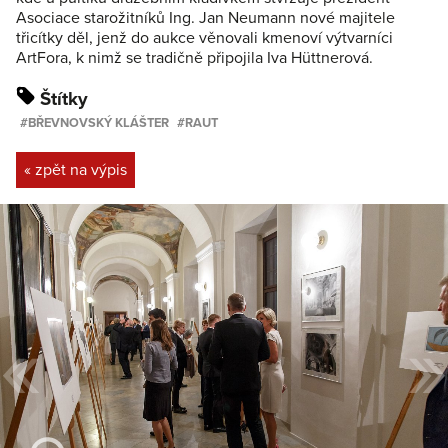
Asociace starožitníků Ing. Jan Neumann nové majitele
třicítky děl, jenž do aukce věnovali kmenoví výtvarníci
ArtFora, k nimž se tradičně připojila Iva Hüttnerová.
Štítky
BŘEVNOVSKÝ KLÁŠTER
RAUT
« zpět na výpis
«
»