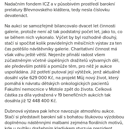
Nadačním fondem ICZ a v působivém prostředí barokní
prelatury Břevnovského kláštera, tedy nesla číslovku
devatenáct.
Na aukci se samozřejmě bilancovalo dvacet let činnosti
galerie, protože není až tak podstatný počet let, jako to, co
se během nich vykonalo. Výčet by byl rozhodně dlouhý,
stačí si spočítat kolik pravidelných měsíčních výstav za ten
čas potěšilo návštěvníky galerie. Charitativní činnost má
však váhu ještě větší. Nejenže přináší radost všem
zúčastněným včetně úspěšných dražitelů výtvarných děl,
ale především potěší a pomůže těm, pro něž je aukce
uspořádána. Již potřetí putoval její výtěžek, jenž aktuálně
dosáhl výše 629 000 Kč, na projekt Můj nový život, který
pomáhá k návratu dětských onkologických pacientů
Fakultní nemocnice v Motole zpět do života. Celková
částka za díla vydražená v 19 benefičních aukcích tak
dosáhla již 12 448 400 Kč.
Dubnová výstava pak lehce navozuje atmosféru aukce.
Stačí si představit barokní sál s bohatou štukovou výzdobou
doplněnou nástěnnými malbami zejména florálních motivů,
kde u pultíku dražebním kladívkem stvrzuje prezident